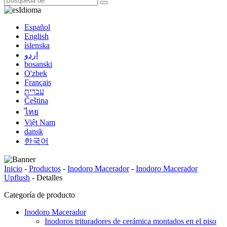
Idioma
Español
English
íslenska
اردو
bosanski
O'zbek
Français
עברית
Čeština
ไทย
Việt Nam
dansk
한국어
Inicio
-
Productos
-
Inodoro Macerador
-
Inodoro Macerador
Upflush
-
Detalles
Categoría de producto
Inodoro Macerador
Inodoros trituradores de cerámica montados en el piso