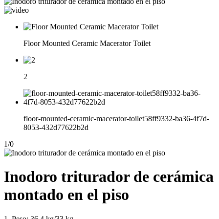
Floor Mounted Ceramic Macerator Toilet
2
floor-mounted-ceramic-macerator-toilet58ff9332-ba36-4f7d-
8053-432d77622b2d
1
/
0
Inodoro triturador de cerámica
montado en el piso
1. Peso: 36,4 kg/33 kg